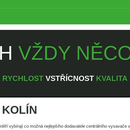
PH
VŽDY NĚCO
RYCHLOST
VSTŘÍCNOST
KVALITA
 KOLÍN
ktěří vybírají co možná nejlepšího dodavatele centrálního vysavače 