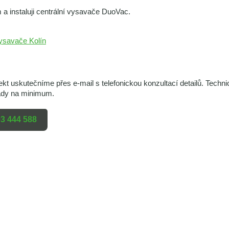
m a instaluji centrální vysavače DuoVac.
vysavače Kolín
 uskutečníme přes e-mail s telefonickou konzultací detailů. Technic
lady na minimum.
3 444 588