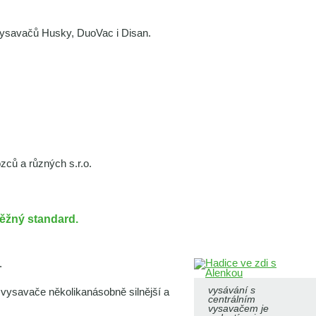
h vysavačů Husky, DuoVac i Disan.
zců a různých s.r.o.
běžný standard.
.
vysávání s
 vysavače několikanásobně silnější a
centrálním
vysavačem je