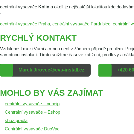
centrální vysavače
Kolín
a okolí je nejčastější lokalitou kde dodává
,
centrální vysavače Praha
,
centrální vysavače Pardubice
,
centrální 
RYCHLÝ KONTAKT
Vzdálenost mezi Vámi a mnou není v žádném případě problém. Projekt
samotnou instalací. Tímto snížíme časové zatížení, prodlevy a nák
Marek.Jirovec@cvs-install.cz
+420 60
MOHLO BY VÁS ZAJÍMAT
centrální vysavače – princip
Centrální vysavače – Eshop
shoz prádla
Centrální vysavače DuoVac