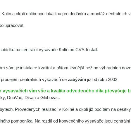
je Kolín a okolí oblíbenou lokalitou pro dodávku a montáž centrálníc
spolupracovat.
 nabídku na centrální vysavače Kolín od CVS-Install.
m sám je instalace kvalitní a přitom levnější než od výhradních dovo
a prodejem centrálních vysavačů se
zabývám
již od roku 2002
ích vysavačích vím vše a kvalita odvedeného díla převyšuje 
ky, DuoVac, Disan a Globovac.
ytech. Provedených realizací v Kolíně a okolí již počítám na desítky
elného pomocníka. Na rozdíl od konvenčního vysavače jsou centrální