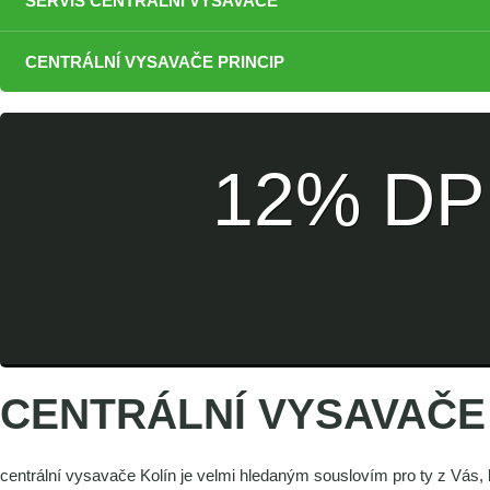
SERVIS CENTRÁLNÍ VYSAVAČE
CENTRÁLNÍ VYSAVAČE PRINCIP
12% D
CENTRÁLNÍ VYSAVAČE
centrální vysavače Kolín je velmi hledaným souslovím pro ty z Vás, 