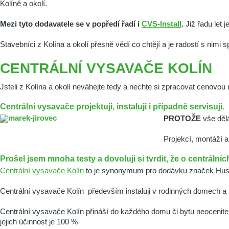
Kolíně a okolí.
Mezi tyto dodavatele se v popředí řadí i
CVS-Install
.
Již řadu let 
Stavebníci z Kolína a okolí přesně vědí co chtějí a je radostí s nimi 
CENTRÁLNÍ VYSAVAČE KOLÍN
Jsteli z Kolína a okolí neváhejte tedy a nechte si zpracovat cenovou
Centrální vysavače projektuji, instaluji i případně servisuji.
PROTOŽE
vše dělá
Projekcí, montáží 
Prošel jsem mnoha testy a dovoluji si tvrdit, že o centráln
Centrální vysavače Kolín
to je synonymum pro dodávku značek Hus
Centrální vysavače Kolín především instaluji v rodinných domech a b
Centrální vysavače Kolín přináší do každého domu či bytu neocenit
jejich účinnost je 100 %