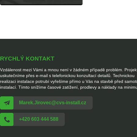
RYCHLÝ KONTAKT
Vzdálenost mezi Vámi a mnou není v žádném případě problém. Projek
uskutečníme přes e-mail s telefonickou konzultací detailů. Technickou
realizaci instalace potrubí vyřešíme přímo u Vás na stavbě před samo
instalací. Tímto snížíme časové zatížení, prodlevy a náklady na minim
Marek.Jirovec@cvs-install.cz
+420 603 444 588