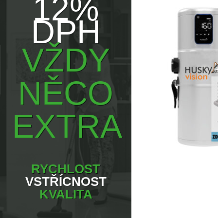
12%
DPH
VŽDY
NĚCO
EXTRA
RYCHLOST
VSTŘÍCNOST
KVALITA